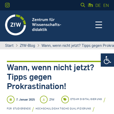
DE
EN
Start
ZfW-Blog
Wann, wenn nicht jetzt? Tipps gegen Prokras
Werkzeugle
Wann, wenn nicht jetzt?
Tipps gegen
Prokrastination!
/
7. Januar 2025
ZfW
ETEAM DIGITALISIERUNG
/
/
FÜR STUDIERENDE
HOCHSCHULDIDAKTISCHE QUALIFIZIERUNG