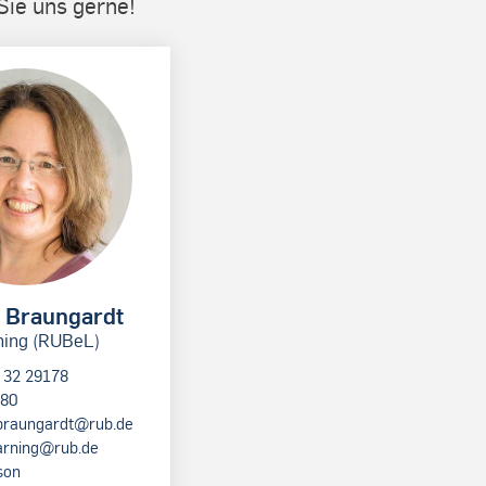
Sie uns gerne!
n Braungardt
ning (RUBeL)
 32 29178
/80
.braungardt@rub.de
arning@rub.de
son