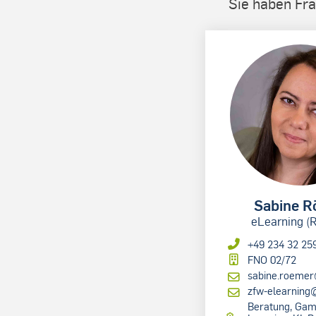
Sie haben Fra
Sabine 
eLearning (
+49 234 32 25
FNO 02/72
sabine.roeme
zfw-elearning
Beratung, Ga