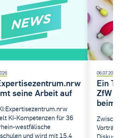
2026
06.07.2026
Expertisezentrum.nrw
Ein Tag vol
mt seine Arbeit auf
ZfW und K
beim U:FF
KI:Expertisezentrum.nrw
elt KI-Kompetenzen für 36
Zwischen insp
rhein-westfälische
Vorträgen, leb
schulen und wird mit 15,4
Diskussionen 