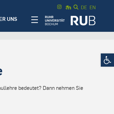
DE
EN
ER UNS
Werkzeugle
e
chullehre bedeutet? Dann nehmen Sie