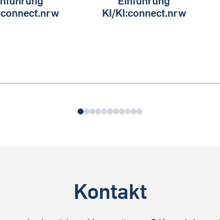
:connect.nrw
KI/KI:connect.nrw
0
1
2
3
4
5
6
7
8
9
10
Kontakt