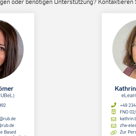
gen oder benötigen Unterstützung? Kontaktieren 
Römer
Kathri
RUBeL)
eLear
992
+49 234
FNO 02
r@rub.de
kathrin
@rub.de
zfw-ele
me Based
Zur Per