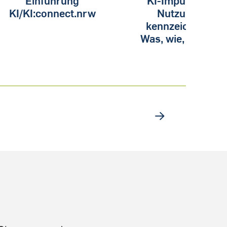
KI/KI:connect.nrw
Nutzungen
kennzeichnen –
Was, wie, warum?