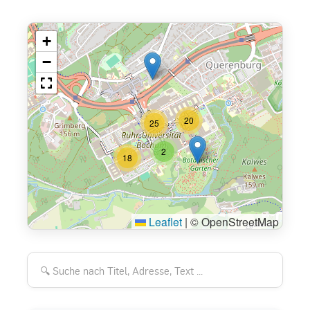
+
−
20
25
2
18
Leaflet
|
© OpenStreetMap