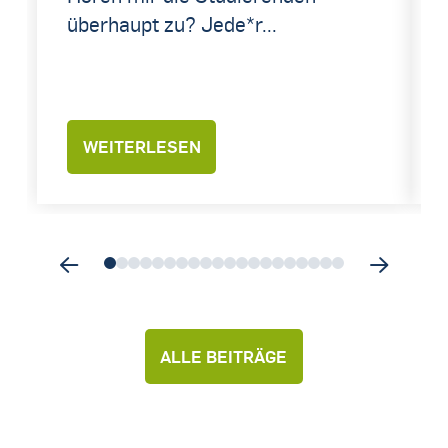
überhaupt zu? Jede*r...
WEITERLESEN
0
1
2
3
4
5
6
7
8
9
10
11
12
13
14
15
16
17
18
19
ALLE BEITRÄGE