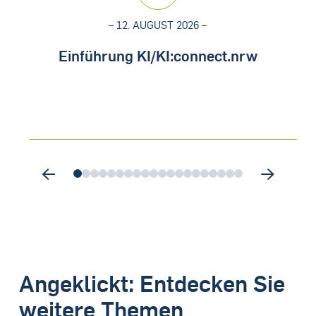
– 12. AUGUST 2026 –
Einführung KI/KI:connect.nrw
0
1
2
3
4
5
6
7
8
9
10
11
12
13
14
15
16
17
18
19
Angeklickt: Entdecken Sie
weitere Themen