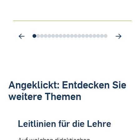
0
1
2
3
4
5
6
7
8
9
10
11
12
13
14
15
16
17
18
19
Angeklickt: Entdecken Sie
weitere Themen
Leitlinien für die Lehre
Auf welchen didaktischen