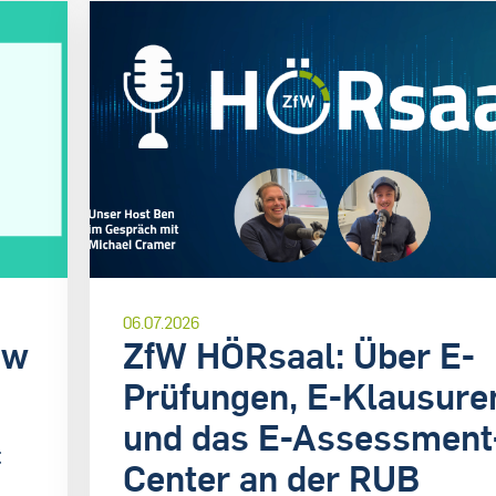
06.07.2026
rw
ZfW HÖRsaal: Über E-
Prüfungen, E-Klausure
und das E-Assessment
t
Center an der RUB