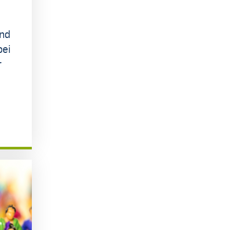
und
bei
r
.