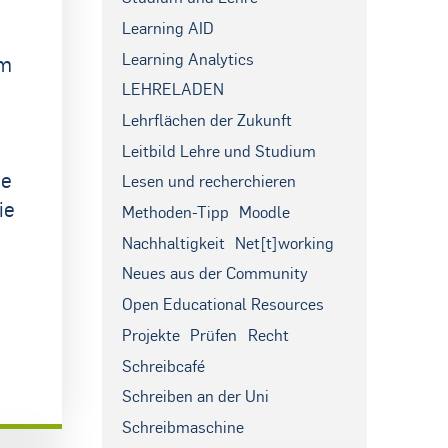
Learning AID
Learning Analytics
um
LEHRELADEN
Lehrflächen der Zukunft
Leitbild Lehre und Studium
ie
Lesen und recherchieren
ie
Methoden-Tipp
Moodle
Nachhaltigkeit
Net[t]working
Neues aus der Community
Open Educational Resources
Projekte
Prüfen
Recht
Schreibcafé
Schreiben an der Uni
Schreibmaschine