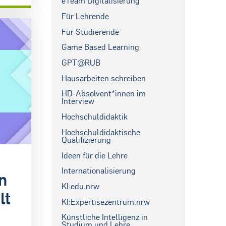
eTeam Digitalisierung
Für Lehrende
Für Studierende
Game Based Learning
GPT@RUB
Hausarbeiten schreiben
HD-Absolvent*innen im
Interview
Hochschuldidaktik
Hochschuldidaktische
Qualifizierung
Ideen für die Lehre
Internationalisierung
n
KI:edu.nrw
lt
KI:Expertisezentrum.nrw
Künstliche Intelligenz in
Studium und Lehre