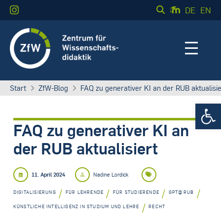
DE
EN
Start
ZfW-Blog
FAQ zu generativer KI an der RUB aktualisie
Werkzeugle
FAQ zu generativer KI an
der RUB aktualisiert
11. April 2024
Nadine Lordick
/
/
/
/
DIGITALISIERUNG
FÜR LEHRENDE
FÜR STUDIERENDE
GPT@RUB
/
KÜNSTLICHE INTELLIGENZ IN STUDIUM UND LEHRE
RECHT