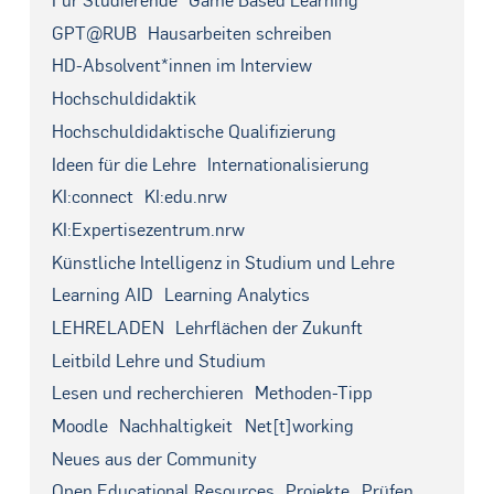
Für Studierende
Game Based Learning
GPT@RUB
Hausarbeiten schreiben
HD-Absolvent*innen im Interview
Hochschuldidaktik
Hochschuldidaktische Qualifizierung
Ideen für die Lehre
Internationalisierung
KI:connect
KI:edu.nrw
KI:Expertisezentrum.nrw
Künstliche Intelligenz in Studium und Lehre
Learning AID
Learning Analytics
LEHRELADEN
Lehrflächen der Zukunft
Leitbild Lehre und Studium
Lesen und recherchieren
Methoden-Tipp
Moodle
Nachhaltigkeit
Net[t]working
Neues aus der Community
Open Educational Resources
Projekte
Prüfen