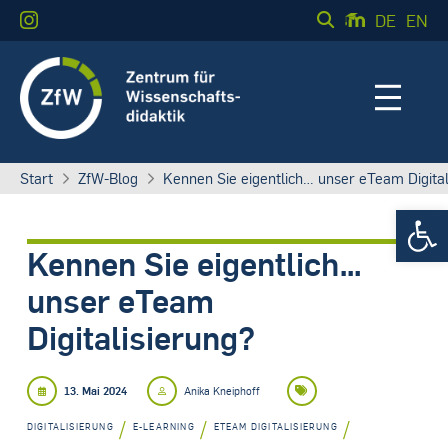
DE
EN
Start
ZfW-Blog
Kennen Sie eigentlich… unser eTeam Digital
Werkzeugle
Kennen Sie eigentlich…
unser eTeam
Digitalisierung?
13. Mai 2024
Anika Kneiphoff
/
/
/
DIGITALISIERUNG
E-LEARNING
ETEAM DIGITALISIERUNG