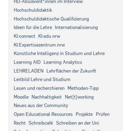
HD-Absolvent*innen im Interview
Hochschuldidaktik
Hochschuldidaktische Qualifizierung
Ideen für die Lehre
Internationalisierung
KI:connect
KI:edu.nrw
KI:Expertisezentrum.nrw
Künstliche Intelligenz in Studium und Lehre
Learning AID
Learning Analytics
LEHRELADEN
Lehrflächen der Zukunft
Leitbild Lehre und Studium
Lesen und recherchieren
Methoden-Tipp
Moodle
Nachhaltigkeit
Net[t]working
Neues aus der Community
Open Educational Resources
Projekte
Prüfen
Recht
Schreibcafé
Schreiben an der Uni