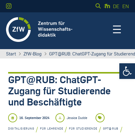
DE
EN
Start
ZfW-Blog
GPT@RUB: ChatGPT-Zugang für Studierende
Werkzeugle
GPT@RUB: ChatGPT-
Zugang für Studierende
und Beschäftigte
16. September 2024
Jessica Dudde
/
/
/
/
DIGITALISIERUNG
FÜR LEHRENDE
FÜR STUDIERENDE
GPT@RUB