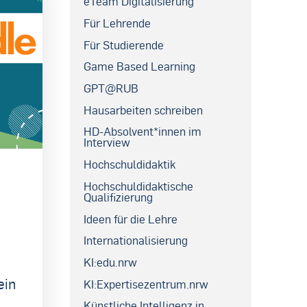
eTeam Digitalisierung
Für Lehrende
Für Studierende
Game Based Learning
GPT@RUB
Hausarbeiten schreiben
HD-Absolvent*innen im
Interview
Hochschuldidaktik
Hochschuldidaktische
Qualifizierung
Ideen für die Lehre
Internationalisierung
KI:edu.nrw
ein
KI:Expertisezentrum.nrw
Künstliche Intelligenz in