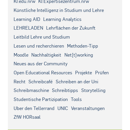
KI:edu.nrw
KI:Expertisezentrum.nrw
Künstliche Intelligenz in Studium und Lehre
Learning AID
Learning Analytics
LEHRELADEN
Lehrflächen der Zukunft
Leitbild Lehre und Studium
Lesen und recherchieren
Methoden-Tipp
Moodle
Nachhaltigkeit
Net[t]working
Neues aus der Community
Open Educational Resources
Projekte
Prüfen
Recht
Schreibcafé
Schreiben an der Uni
Schreibmaschine
Schreibtipps
Storytelling
Studentische Partizipation
Tools
Über den Tellerrand
UNIC
Veranstaltungen
ZfW HÖRsaal