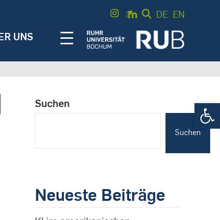
DE
EN
ER UNS
Suchen
Werkzeugle
Suchen
Neueste Beiträge