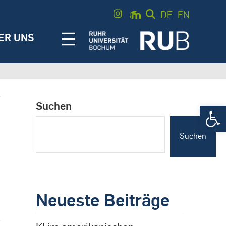
DE
EN
ER UNS
Suchen
Werkzeugle
Suchen
Neueste Beiträge