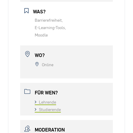
WAS?
Barrierefreiheit,
E-Learning-Tools,
Moodle
WO?
Online
FÜR WEN?
Lehrende
Studierende
MODERATION