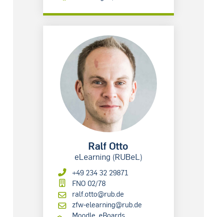
Ralf Otto
eLearning (RUBeL)
+49 234 32 29871
FNO 02/78
ralf.otto@rub.de
zfw-elearning@rub.de
Moodle, eBoards,