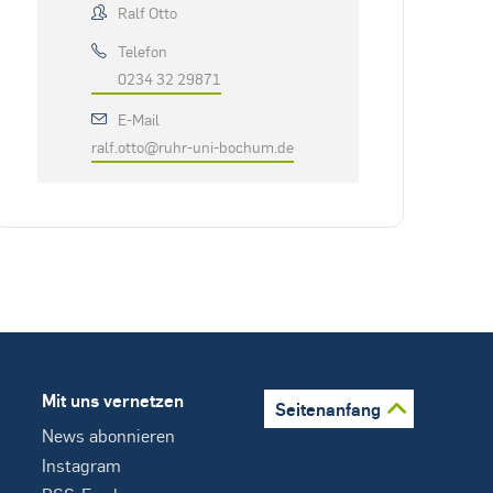
Ralf Otto
Telefon
0234 32 29871
E-Mail
ralf.otto@ruhr-uni-bochum.de
Mit uns vernetzen
Seitenanfang
News abonnieren
Instagram