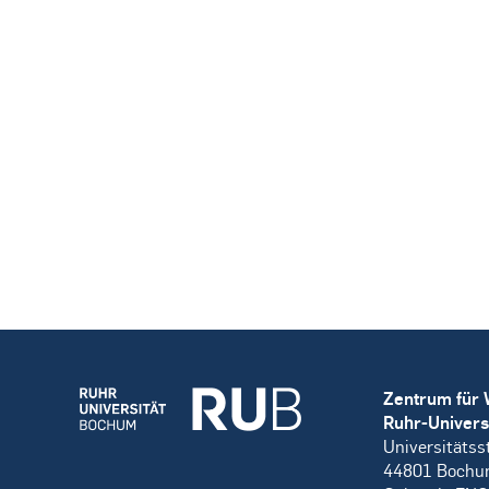
Zentrum für 
Ruhr-Univers
Universitätss
44801 Boch