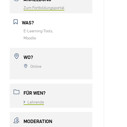
Zum Fortbildungsportal
WAS?
E-Learning-Tools,
Moodle
WO?
Online
FÜR WEN?
Lehrende
MODERATION