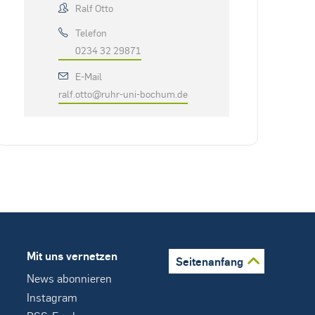
Ralf Otto
Telefon
0234 32 29871
E-Mail
ralf.otto@ruhr-uni-bochum.de
Mit uns vernetzen
Seitenanfang
News abonnieren
Instagram