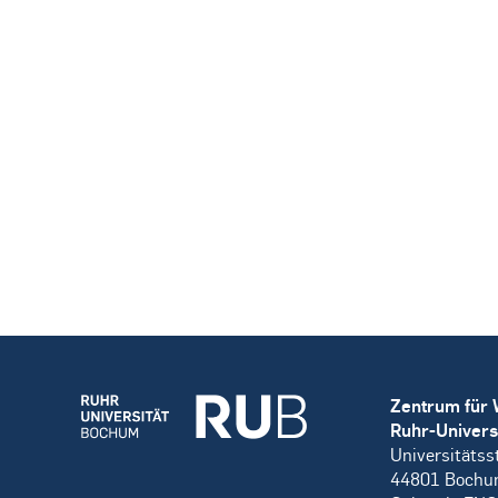
Zentrum für 
Ruhr-Univers
Universitätss
44801 Boch