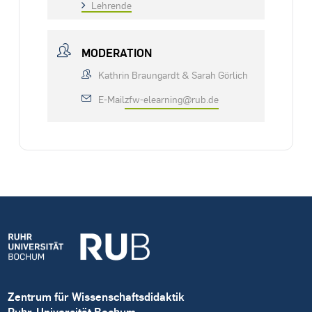
Lehrende
MODERATION
Kathrin Braungardt & Sarah Görlich
E-Mail
zfw-elearning@rub.de
Zentrum für Wissenschaftsdidaktik
Ruhr-Universität Bochum