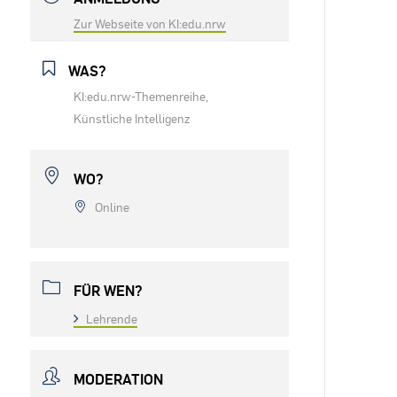
Zur Webseite von KI:edu.nrw
WAS?
KI:edu.nrw-Themenreihe,
Künstliche Intelligenz
WO?
Online
FÜR WEN?
Lehrende
MODERATION