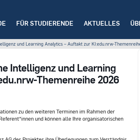
DE
FÜR STUDIERENDE
AKTUELLES
ÜB
telligenz und Learning Analytics – Auftakt zur KI:edu.nrw-Themenrei
he Intelligenz und Learning
I:edu.nrw-Themenreihe 2026
rmationen zu den weiteren Terminen im Rahmen der
ferent*innen und können alle Ihre organisatorischen
enz AG des Projektes ihre Überlegungen zum Verständnis