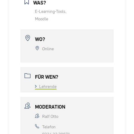
WAS?
E-Learning-Tools,
Moodle
WO?
Online
FÜR WEN?
Lehrende
MODERATION
Ralf Otto
Telefon
0234 32 29871