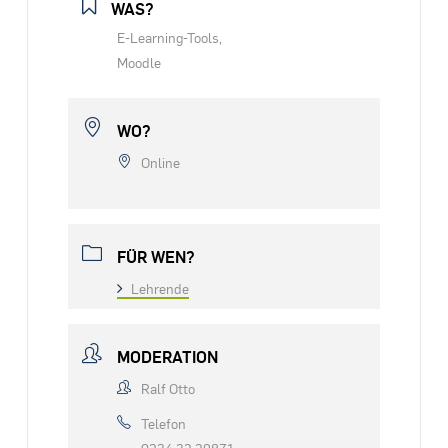
WAS?
E-Learning-Tools,
Moodle
WO?
Online
FÜR WEN?
Lehrende
MODERATION
Ralf Otto
Telefon
0234 32 29871