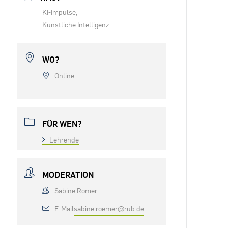
KI-Impulse,
Künstliche Intelligenz
WO?
Online
FÜR WEN?
Lehrende
MODERATION
Sabine Römer
E-Mail
sabine.roemer@rub.de