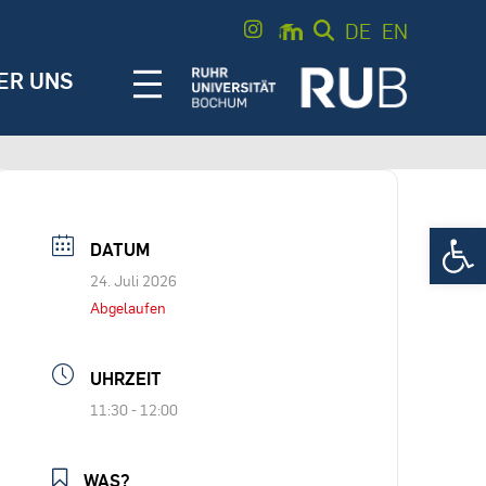
DE
EN
ER UNS
Werkzeugle
DATUM
24. Juli 2026
Abgelaufen
UHRZEIT
11:30 - 12:00
WAS?