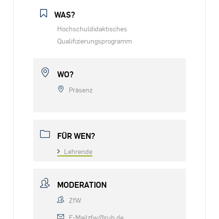
WAS?
Hochschuldidaktisches
Qualifizierungsprogramm
WO?
Präsenz
FÜR WEN?
Lehrende
MODERATION
ZfW
E-Mail
zfw@rub.de