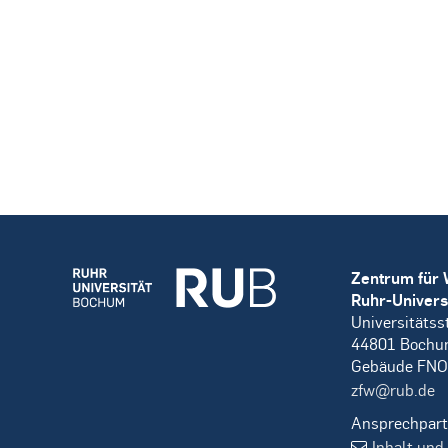
Zentrum für 
Ruhr-Univers
Universitätss
44801 Boch
Gebäude FNO
zfw@rub.de
Ansprechpart
Inhalt und