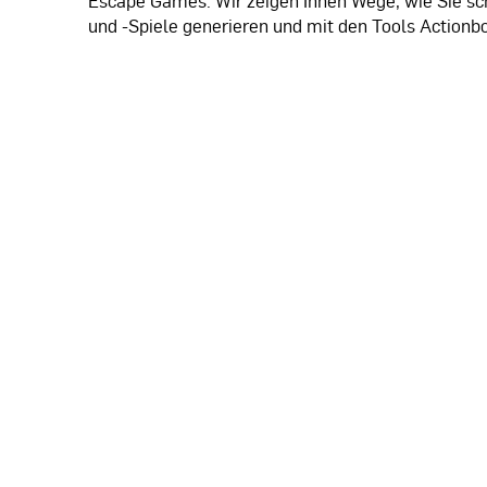
Escape Games. Wir zeigen Ihnen Wege, wie Sie sch
und -Spiele generieren und mit den Tools Actionbo