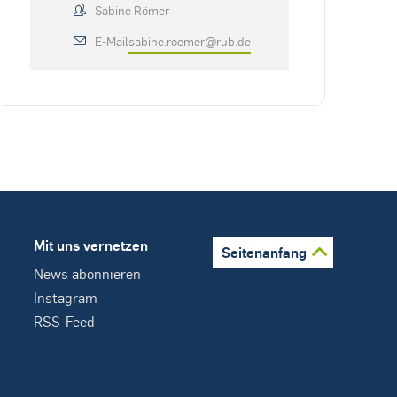
Sabine Römer
E-Mail
sabine.roemer@rub.de
Mit uns vernetzen
Seitenanfang
News abonnieren
Instagram
RSS-Feed