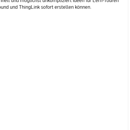
nell und möglichst unkompliziert Ideen für Lern-Touren
und und ThingLink sofort erstellen können.