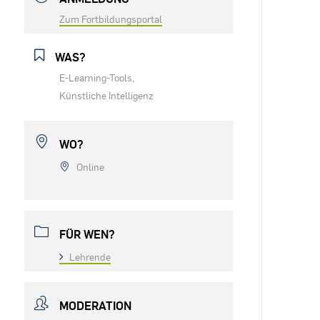
Zum Fortbildungsportal
WAS?
E-Learning-Tools,
Künstliche Intelligenz
WO?
Online
FÜR WEN?
Lehrende
MODERATION