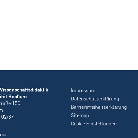
Wissenschaftsdidaktik
Impressum
ität Bochum
Datenschutzerklärung
traße 150
Barrierefreiheitserklärung
um
Sitemap
 02/37
Cookie Einstellungen
ner