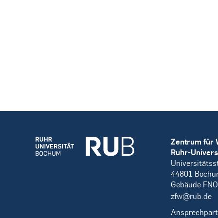
Zentrum für 
Ruhr-Univers
Universitätss
44801 Boch
Gebäude FNO
zfw@rub.de
Ansprechpart