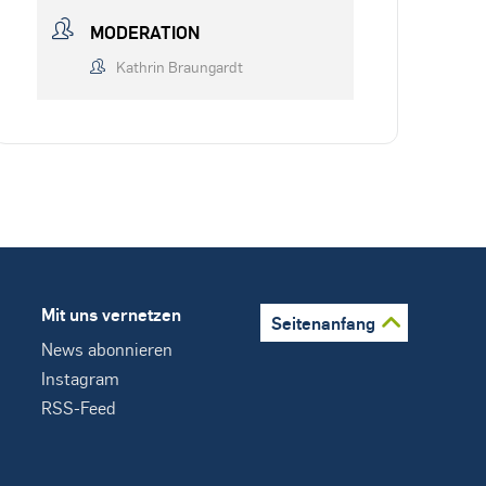
MODERATION
Kathrin Braungardt
Mit uns vernetzen
Seitenanfang
News abonnieren
Instagram
RSS-Feed