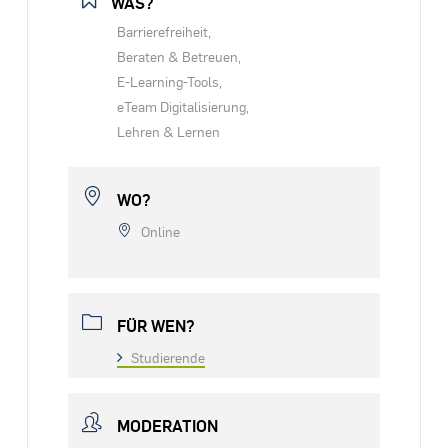
WAS?
Barrierefreiheit,
Beraten & Betreuen,
E-Learning-Tools,
eTeam Digitalisierung,
Lehren & Lernen
WO?
Online
FÜR WEN?
Studierende
MODERATION