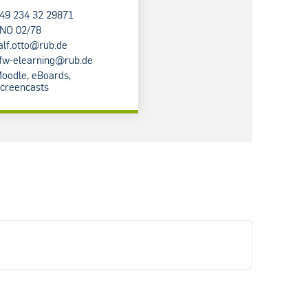
49 234 32 29871
NO 02/78
alf.otto@rub.de
fw-elearning@rub.de
oodle, eBoards,
creencasts