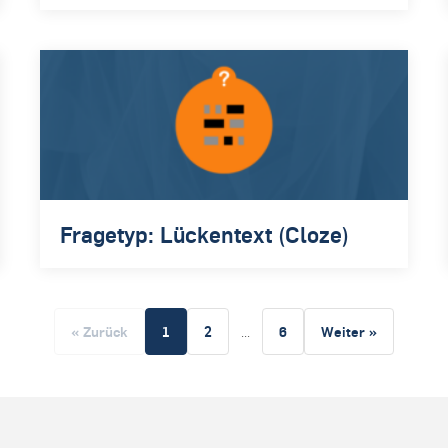
Fragetyp: Lückentext (Cloze)
« Zurück
1
2
...
6
Weiter »