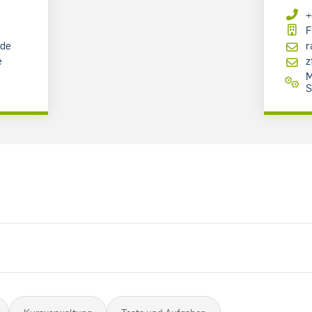
+
F
.de
r
e
z
M
S