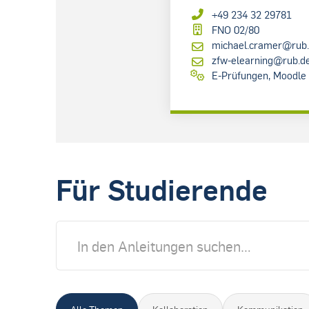
+49 234 32 29781
FNO 02/80
michael.cramer@rub
zfw-elearning@rub.d
E-Prüfungen, Moodle
Für Studierende